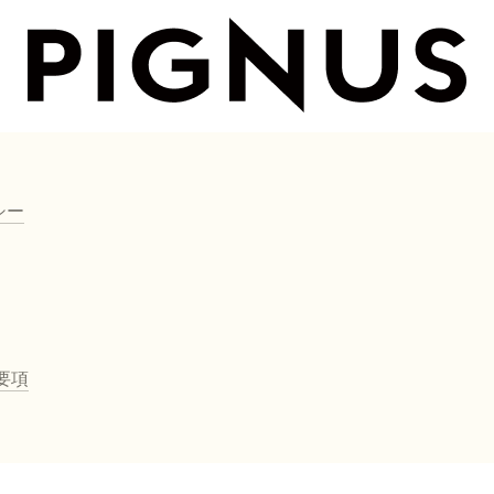
シー
要項