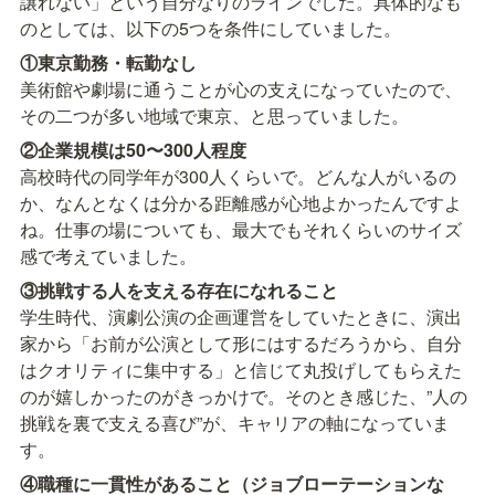
譲れない」という自分なりのラインでした。具体的なも
のとしては、以下の5つを条件にしていました。
美術館や劇場に通うことが心の支えになっていたので、
その二つが多い地域で東京、と思っていました。
②企業規模は50〜300人程度
高校時代の同学年が300人くらいで。どんな人がいるの
か、なんとなくは分かる距離感が心地よかったんですよ
ね。仕事の場についても、最大でもそれくらいのサイズ
感で考えていました。
③挑戦する人を支える存在になれること
学生時代、演劇公演の企画運営をしていたときに、演出
家から「お前が公演として形にはするだろうから、自分
はクオリティに集中する」と信じて丸投げしてもらえた
のが嬉しかったのがきっかけで。そのとき感じた、”人の
挑戦を裏で支える喜び”が、キャリアの軸になっていま
す。
④職種に一貫性があること（ジョブローテーションな